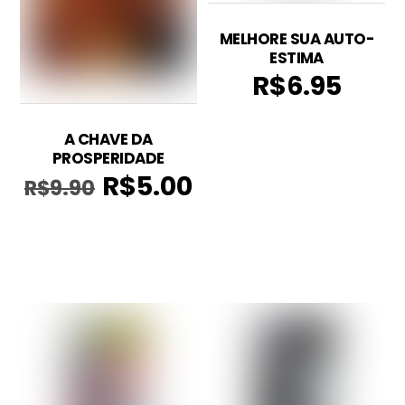
MELHORE SUA AUTO-
ESTIMA
R$
6.95
A CHAVE DA
PROSPERIDADE
R$
5.00
R$
9.90
O
O
preço
preço
original
atual
era:
é:
R$9.90.
R$5.00.