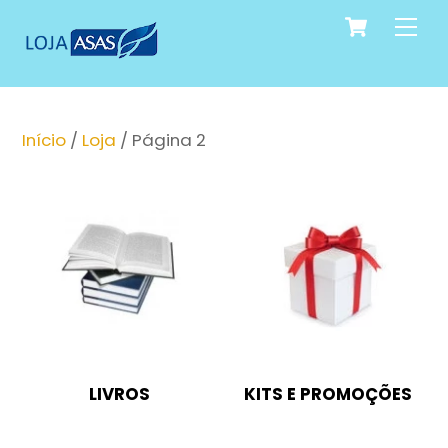
Cart
Skip
Me
to
content
Início
/
Loja
/ Página 2
LIVROS
KITS E PROMOÇÕES