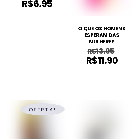
R$
6.95
O QUE OS HOMENS
ESPERAM DAS
MULHERES
R$
13.95
O
R$
11.90
preço
O
original
preço
era:
atual
R$13.95.
é:
R$11.90.
OFERTA!