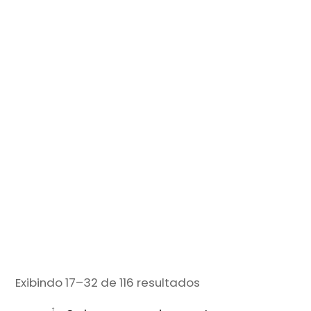
Classificado
Exibindo 17–32 de 116 resultados
por