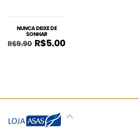
NUNCA DEIXE DE
SONHAR
R$
5.00
R$
9.90
O
O
preço
preço
original
atual
era:
é:
R$9.90.
R$5.00.
Back
To
Top