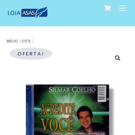
Cart
Skip
Me
to
content
INÍCIO
CD'S
OFERTA!