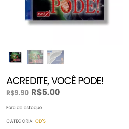
ACREDITE, VOCÊ PODE!
R$
5.00
R$
9.90
O
O
preço
preço
original
atual
Fora de estoque
era:
é:
R$9.90.
R$5.00.
CD'S
CATEGORIA: