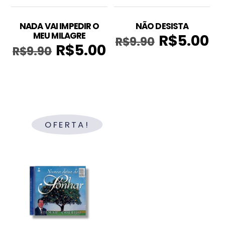
NADA VAI IMPEDIR O
NÃO DESISTA
MEU MILAGRE
R$
5.00
R$
9.90
O
O
R$
5.00
R$
9.90
O
O
preço
pre
preço
preço
original
atu
original
atual
era:
é:
era:
é:
R$9.90.
R$5
R$9.90.
R$5.00.
OFERTA!