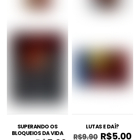
SUPERANDO OS
LUTAS E DAÍ?
BLOQUEIOS DA VIDA
R$
5.00
R$
9.90
O
O