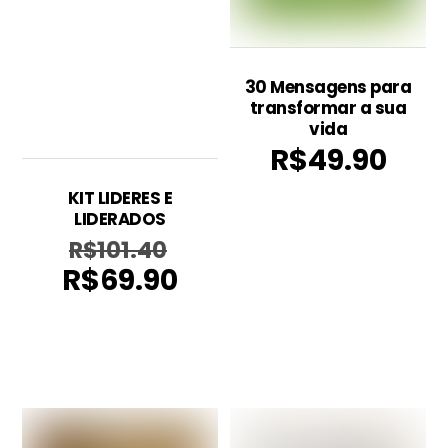
30 Mensagens para
transformar a sua
vida
R$
49.90
KIT LIDERES E
LIDERADOS
R$
101.40
O
R$
69.90
preço
O
original
preço
era:
atual
R$101.40.
é:
R$69.90.