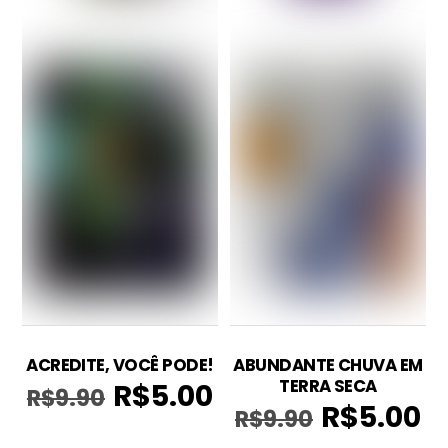
ACREDITE, VOCÊ PODE!
ABUNDANTE CHUVA EM
TERRA SECA
R$
5.00
R$
9.90
O
O
R$
5.00
R$
9.90
O
O
preço
preço
preço
pr