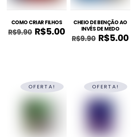
COMO CRIAR FILHOS
CHEIO DE BENÇÃO AO
INVÉS DE MEDO
R$
5.00
R$
9.90
O
O
R$
5.00
R$
9.90
O
O
preço
preço
preço
pr
original
atual
original
atu
era:
é:
era:
é:
R$9.90.
R$5.00.
R$9.90.
R$5
OFERTA!
OFERTA!