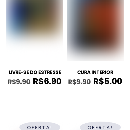
LIVRE-SE DO ESTRESSE
CURA INTERIOR
R$
6.90
R$
5.00
R$
9.90
R$
9.90
O
O
O
O
preço
preço
preço
pr
original
atual
original
atu
era:
é:
era:
é:
R$9.90.
R$6.90.
R$9.90.
R$5
OFERTA!
OFERTA!