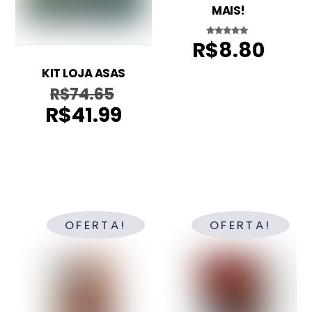
MAIS!
R$
8.80
Avaliação
5.00
de 5
KIT LOJA ASAS
R$
74.65
O
R$
41.99
preço
O
original
preço
era:
atual
R$74.65.
é:
R$41.99.
OFERTA!
OFERTA!