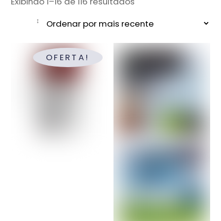
Classificado
Exibindo 1–16 de 116 resultados
por
mais
recente
OFERTA!