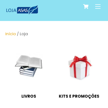
Cart
Skip
Me
to
content
Início
/ Loja
LIVROS
KITS E PROMOÇÕES