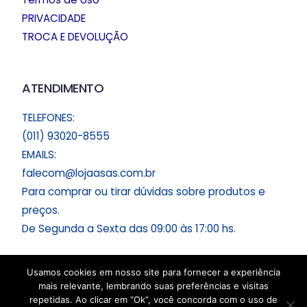
PRIVACIDADE
TROCA E DEVOLUÇÃO
ATENDIMENTO
TELEFONES:
(011) 93020-8555
EMAILS:
falecom@lojaasas.com.br
Para comprar ou tirar dúvidas sobre produtos e
preços.
De Segunda a Sexta das 09:00 às 17:00 hs.
Usamos cookies em nosso site para fornecer a experiência
mais relevante, lembrando suas preferências e visitas
repetidas. Ao clicar em “Ok”, você concorda com o uso de