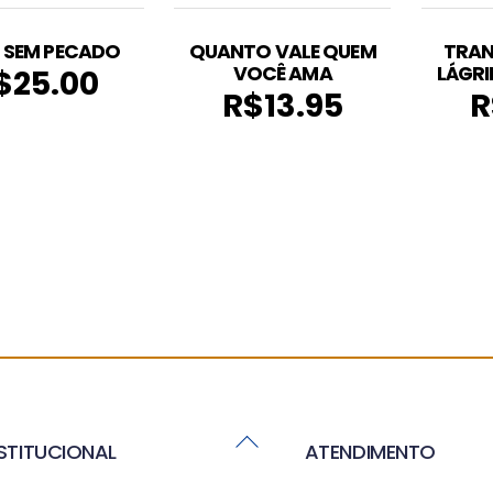
 SEM PECADO
QUANTO VALE QUEM
TRA
VOCÊ AMA
LÁGRI
$
25.00
R$
13.95
R
Back
NSTITUCIONAL
ATENDIMENTO
To