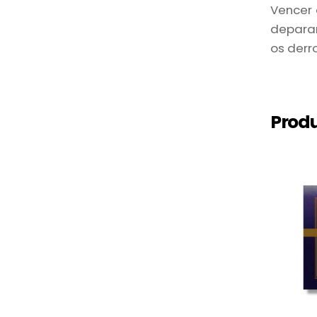
Vencer 
deparam
os derr
Produ