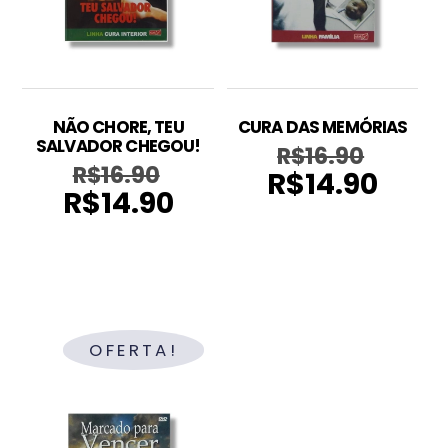
NÃO CHORE, TEU
CURA DAS MEMÓRIAS
SALVADOR CHEGOU!
R$
16.90
O
R$
16.90
O
R$
14.90
preço
O
R$
14.90
preço
O
original
preço
original
preço
era:
atual
era:
atual
R$16.90.
é:
R$16.90.
é:
R$14.90.
R$14.90.
OFERTA!