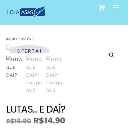
Cart
Skip
Me
to
content
INÍCIO
DVD'S
OFERTA!
LUTAS… E DAÍ?
R$
14.90
R$
16.90
O
O
preço
preço