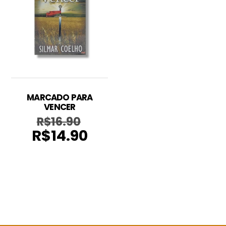
MARCADO PARA
VENCER
R$
16.90
O
R$
14.90
preço
O
original
preço
era:
atual
R$16.90.
é:
R$14.90.