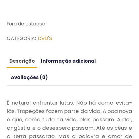
original
atual
era:
é:
R$16.90.
R$14.90.
Fora de estoque
DVD'S
CATEGORIA:
Descrição
Informação adicional
Avaliações (0)
É natural enfrentar lutas. Não há como evita-
lás. Tropeções fazem parte da vida. A boa nova
é que, como tudo na vida, elas passam. A dor,
angústia e o desespero passam. Até os céus e
a terra passarão. Mas a palavra e amor de