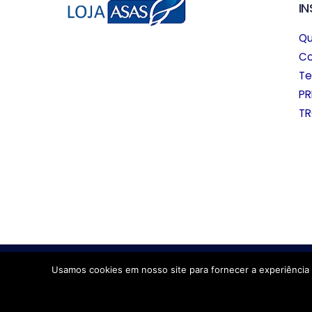
I
Q
C
Te
PR
TR
Usamos cookies em nosso site para fornecer a experiência 