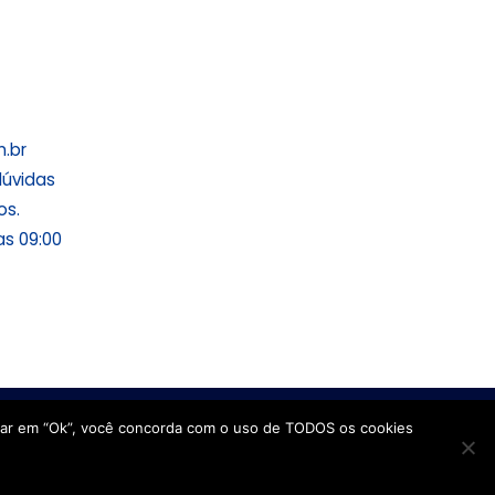
.br
dúvidas
os.
s 09:00
licar em “Ok”, você concorda com o uso de TODOS os cookies