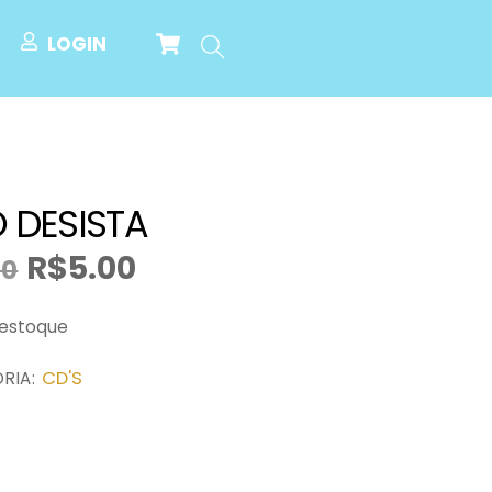
Cart
Search
LOGIN
 DESISTA
R$
5.00
90
O
O
preço
preço
original
atual
 estoque
era:
é:
R$9.90.
R$5.00.
CD'S
RIA: