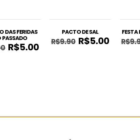
TO DAS FERIDAS
PACTO DE SAL
FESTA
 PASSADO
R$
5.00
R$
9.90
R$
9.
O
O
R$
5.00
90
O
O
preço
preço
preço
preço
original
atual
original
atual
era:
é:
era:
é:
R$9.90.
R$5.00.
R$9.90.
R$5.00.
Back