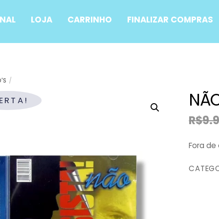
ONAL
LOJA
CARRINHO
FINALIZAR COMPRAS
'S
NÃO
ERTA!
R$
9.
Fora de
CATEGO