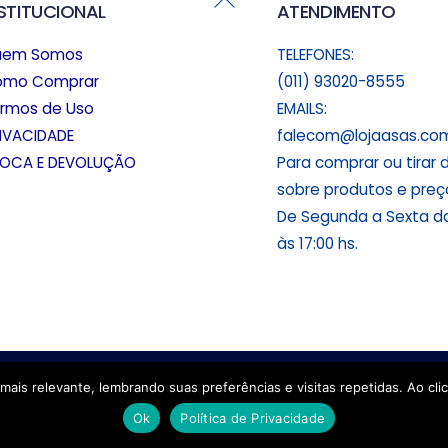
NSTITUCIONAL
ATENDIMENTO
To
Top
uem Somos
TELEFONES:
omo Comprar
(011) 93020-8555
rmos de Uso
EMAILS:
IVACIDADE
falecom@lojaasas.com
OCA E DEVOLUÇÃO
Para comprar ou tirar 
sobre produtos e preç
De Segunda a Sexta da
às 17:00 hs.
Feito com muito ❤️ em
WordPress
pela
mais relevante, lembrando suas preferências e visitas repetidas. Ao c
Ok
Política de Privacidade