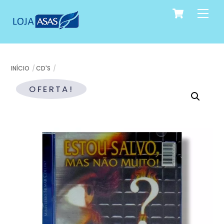
Cart
Skip
Me
to
content
INÍCIO
CD'S
OFERTA!