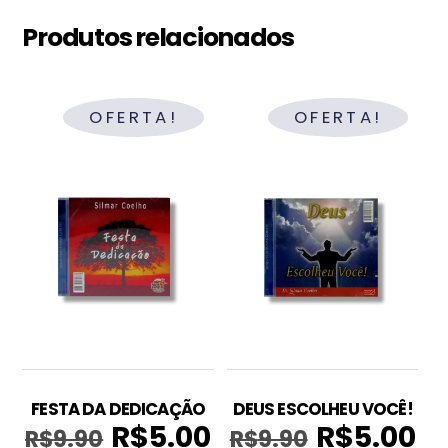
Produtos relacionados
OFERTA!
OFERTA!
FESTA DA DEDICAÇÃO
DEUS ESCOLHEU VOCÊ!
R$
5.00
R$
5.00
R$
9.90
R$
9.90
O
O
O
O