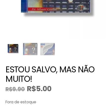
ESTOU SALVO, MAS NÃO
MUITO!
R$
5.00
R$
9.90
O
O
preço
preço
original
atual
Fora de estoque
era:
é: