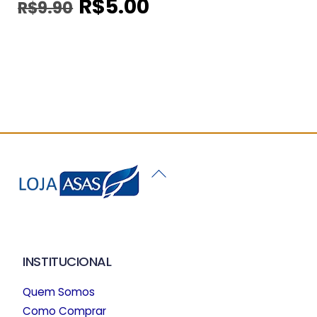
R$
5.00
R$
9.90
O
O
preço
preço
original
atual
era:
é:
R$9.90.
R$5.00.
Back
To
Top
INSTITUCIONAL
Quem Somos
Como Comprar