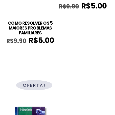
R$
5.00
R$
9.90
O
O
preço
pre
original
atu
COMO RESOLVER OS 5
era:
é:
MAIORES PROBLEMAS
R$9.90.
R$5
FAMILIARES
R$
5.00
R$
9.90
O
O
preço
preço
original
atual
era:
é:
R$9.90.
R$5.00.
OFERTA!