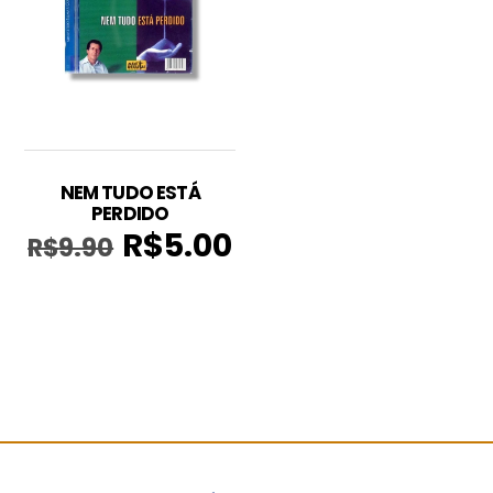
NEM TUDO ESTÁ
PERDIDO
R$
5.00
R$
9.90
O
O
preço
preço
original
atual
era:
é:
R$9.90.
R$5.00.