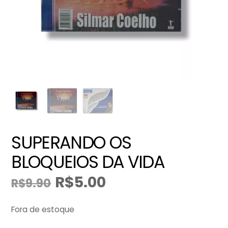
SUPERANDO OS
BLOQUEIOS DA VIDA
R$
5.00
R$
9.90
O
O
preço
preço
original
atual
Fora de estoque
era:
é: