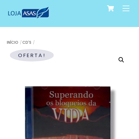
Cart
Skip
Me
to
content
INÍCIO
CD'S
OFERTA!